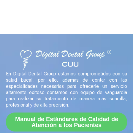
Crea una cita en
línea ¡ahora!
es muy fácil
CONTÁCTANOS AHORA
En Digital Dental Group estamos comprometidos con su
salud bucal, por ello, además de contar con las
especialidades necesarias para ofrecerle un servicio
altamente exitoso contamos con equipo de vanguardia
para realizar su tratamiento de manera más sencilla,
profesional y de alta precisión.
Manual de Estándares de Calidad de
Atención a los Pacientes