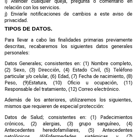
i)
Atender cualquier queja, pregunta o comentario en
relación con los servicios.
j)
Enviarle notificaciones de cambios a este aviso de
privacidad.
TIPOS DE DATOS
.
Para llevar a cabo las finalidades primarias previamente
descritas, recabaremos los siguientes datos generales
personales:
Datos Generales; consistentes en:
(1)
Nombre completo,
(2)
Sexo,
(3)
Dirección,
(4)
Estado Civil,
(5)
Teléfono
particular y/o celular,
(6)
Edad,
(7)
Fecha de nacimiento,
(8)
Peso,
(9)
Estatura,
(10)
Oficio u ocupación,
(11)
Responsable del tratamiento,
(12)
Correo electrónico.
Además de los anteriores, utilizaremos los siguientes,
mismos que requieren de especial protección:
Datos de Salud; consistentes en:
(1)
Padecimientos
crónicos,
(2)
alergias,
(3)
grupo sanguíneo,
(4)
Antecedentes heredofamiliares,
(5)
Antecedentes
patológicos,
(6)
Enfermedades sistémicas y
(7)