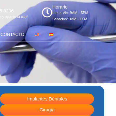
Horario
5 8236
Lun a Vie: 9AM - 5PM
y aparta tu cita!
Sábados: 9AM - 1PM
CONTACTO
Implantes Dentales
Cirugía