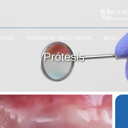
614 41
Llámanos 
ENTOS
TURISMO DE SALUD DENTAL
BLOG
Prótesis