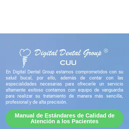
Crea una cita en
línea ¡ahora!
es muy fácil
CONTÁCTANOS AHORA
En Digital Dental Group estamos comprometidos con su
salud bucal, por ello, además de contar con las
especialidades necesarias para ofrecerle un servicio
altamente exitoso contamos con equipo de vanguardia
para realizar su tratamiento de manera más sencilla,
profesional y de alta precisión.
Manual de Estándares de Calidad de
Atención a los Pacientes